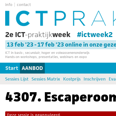
info
contact
2e ICT
-praktijk
week
#ictweek2
13 feb '23 - 17 feb '23 online in onze gez
ICT in basis-, secundair, hoger en volwassenenonderwijs
Hands-on workshops, presentaties, webinars en expo
Start
AANBOD
Sessies Lijst
Sessies Matrix
Kostprijs
Inschrijven
Eva
4307. Escaperoo
Deze sessie is geannuleerd.