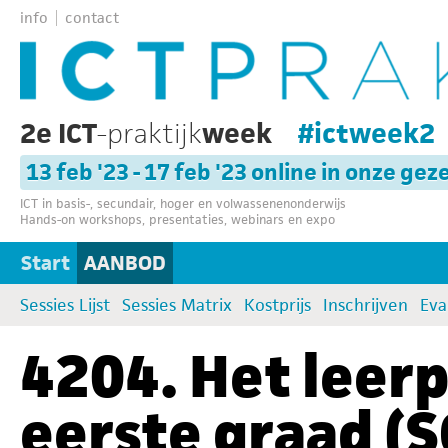
info
contact
2e ICT
-praktijk
week
#ictweek2
13 feb '23 - 17 feb '23 online in onze gez
ICT in basis-, secundair, hoger en volwassenenonderwijs
Hands-on workshops, presentaties, webinars en expo
Start
AANBOD
Sessies Lijst
Sessies Matrix
Kostprijs
Inschrijven
Eva
4204. Het leerp
eerste graad (