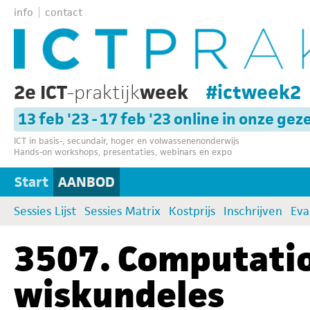
info
contact
2e ICT
-praktijk
week
#ictweek2
13 feb '23 - 17 feb '23 online in onze gez
ICT in basis-, secundair, hoger en volwassenenonderwijs
Hands-on workshops, presentaties, webinars en expo
Start
AANBOD
Sessies Lijst
Sessies Matrix
Kostprijs
Inschrijven
Eva
3507. Computatio
wiskundeles