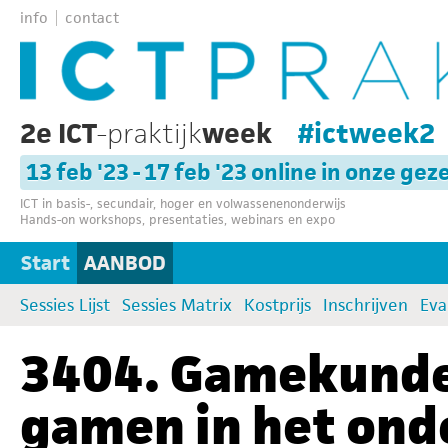
info
contact
2e ICT
-praktijk
week
#ictweek2
13 feb '23 - 17 feb '23 online in onze gez
ICT in basis-, secundair, hoger en volwassenenonderwijs
Hands-on workshops, presentaties, webinars en expo
Start
AANBOD
Sessies Lijst
Sessies Matrix
Kostprijs
Inschrijven
Eva
3404. Gamekunde
gamen in het ond