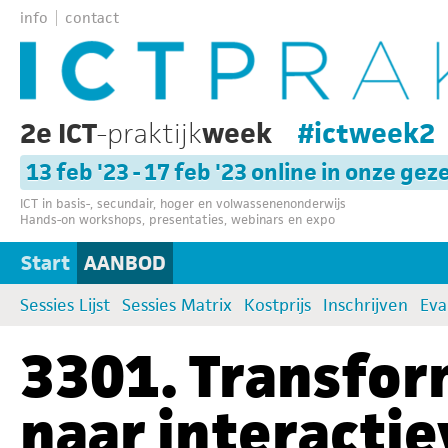
info
contact
2e ICT
-praktijk
week
#ictweek2
13 feb '23 - 17 feb '23 online in onze gez
ICT in basis-, secundair, hoger en volwassenenonderwijs
Hands-on workshops, presentaties, webinars en expo
Start
AANBOD
Sessies Lijst
Sessies Matrix
Kostprijs
Inschrijven
Eva
3301. Transform
naar interactie