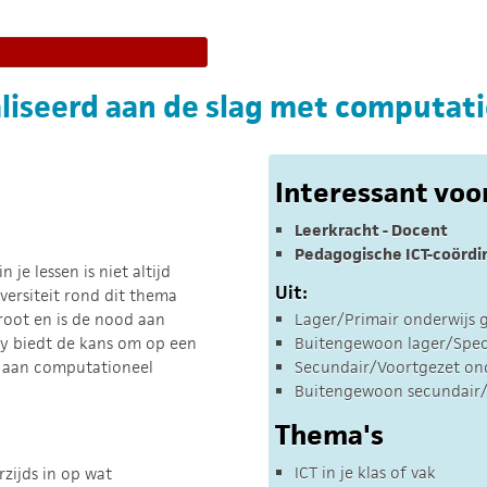
aliseerd aan de slag met computat
Interessant voo
Leerkracht - Docent
Pedagogische ICT-coördi
e lessen is niet altijd
Uit:
versiteit rond dit thema
root en is de nood aan
Lager/Primair onderwijs 
ay biedt de kans om op een
Buitengewoon lager/Speci
n aan computationeel
Secundair/Voortgezet on
Buitengewoon secundair/
Thema's
ICT in je klas of vak
zijds in op wat