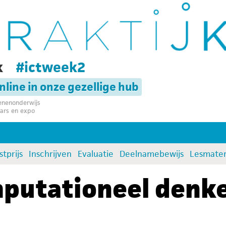
k
#ictweek2
online in onze gezellige hub
senenonderwijs
ars en expo
stprijs
Inschrijven
Evaluatie
Deelnamebewijs
Lesmater
putationeel denke