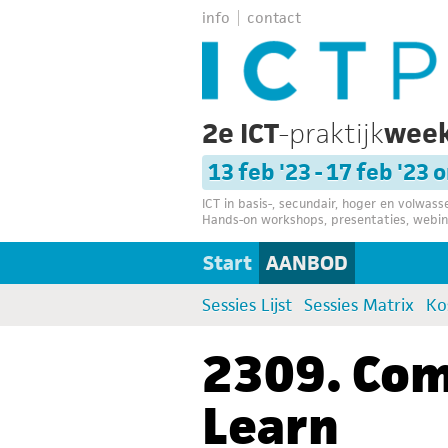
info
contact
2e ICT
-praktijk
wee
13 feb '23 - 17 feb '23 
ICT in basis-, secundair, hoger en volwas
Hands-on workshops, presentaties, webin
Start
AANBOD
Sessies Lijst
Sessies Matrix
Ko
2309. Com
Learn