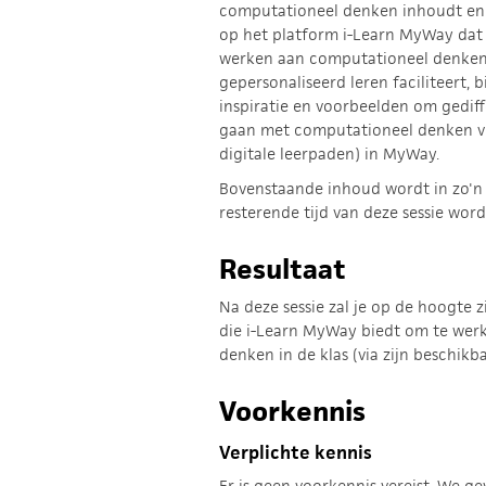
computationeel denken inhoudt en
op het platform i-Learn MyWay dat 
werken aan computationeel denken. 
gepersonaliseerd leren faciliteert, b
inspiratie en voorbeelden om gediff
gaan met computationeel denken vi
digitale leerpaden) in MyWay.
Bovenstaande inhoud wordt in zo'n 
resterende tijd van deze sessie wo
Resultaat
Na deze sessie zal je op de hoogte 
die i-Learn MyWay biedt om te wer
denken in de klas (via zijn beschikba
Voorkennis
Verplichte kennis
Er is geen voorkennis vereist. We g