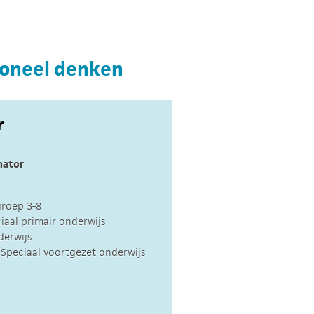
ioneel denken
r
nator
groep 3-8
aal primair onderwijs
derwijs
Speciaal voortgezet onderwijs