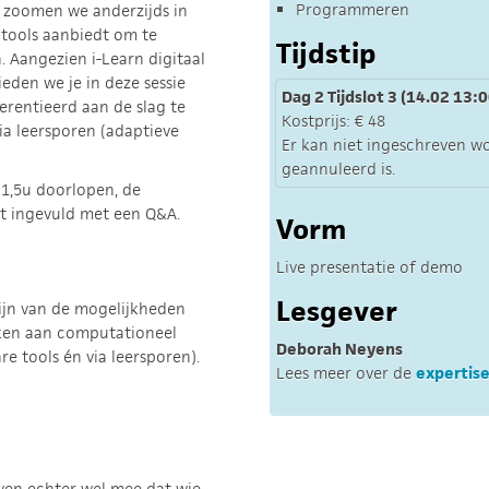
Programmeren
 zoomen we anderzijds in
tools aanbiedt om te
Tijdstip
Aangezien i-Learn digitaal
ieden we je in deze sessie
Dag 2 Tijdslot 3 (14.02 13:0
erentieerd aan de slag te
Kostprijs: € 48
a leersporen (adaptieve
Er kan niet ingeschreven w
geannuleerd is.
1,5u doorlopen, de
rdt ingevuld met een Q&A.
Vorm
Live presentatie of demo
Lesgever
zijn van de mogelijkheden
ken aan computationeel
Deborah Neyens
re tools én via leersporen).
Lees meer over de
expertis
even echter wel mee dat wie