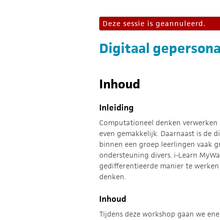
Deze sessie is geannuleerd.
Digitaal geperson
Inhoud
Inleiding
Computationeel denken verwerken in j
even gemakkelijk. Daarnaast is de di
binnen een groep leerlingen vaak g
ondersteuning divers. i-Learn MyW
gedifferentieerde manier te werke
denken.
Inhoud
Tijdens deze workshop gaan we ener