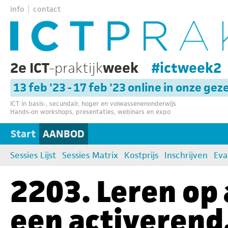
info
contact
2e ICT
-praktijk
week
#ictweek2
13 feb '23 - 17 feb '23 online in onze gez
ICT in basis-, secundair, hoger en volwassenenonderwijs
Hands-on workshops, presentaties, webinars en expo
Start
AANBOD
Sessies Lijst
Sessies Matrix
Kostprijs
Inschrijven
Eva
2203. Leren op 
een activerend