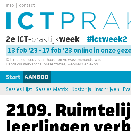
info
contact
2e ICT
-praktijk
week
#ictweek2
13 feb '23 - 17 feb '23 online in onze gez
ICT in basis-, secundair, hoger en volwassenenonderwijs
Hands-on workshops, presentaties, webinars en expo
Start
AANBOD
Sessies Lijst
Sessies Matrix
Kostprijs
Inschrijven
Eva
2109. Ruimtelij
leerlingen ver