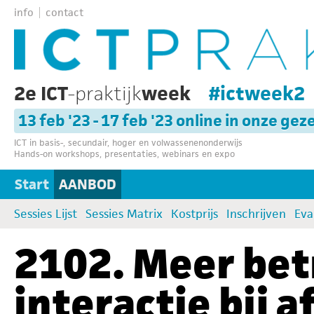
info
contact
2e ICT
-praktijk
week
#ictweek2
13 feb '23 - 17 feb '23 online in onze gez
ICT in basis-, secundair, hoger en volwassenenonderwijs
Hands-on workshops, presentaties, webinars en expo
Start
AANBOD
Sessies Lijst
Sessies Matrix
Kostprijs
Inschrijven
Eva
2102. Meer be
interactie bij 