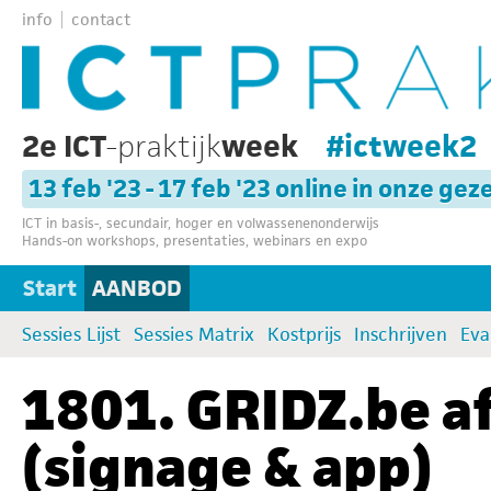
info
contact
2e ICT
-praktijk
week
#ictweek2
13 feb '23 - 17 feb '23 online in onze gez
ICT in basis-, secundair, hoger en volwassenenonderwijs
Hands-on workshops, presentaties, webinars en expo
Start
AANBOD
Sessies Lijst
Sessies Matrix
Kostprijs
Inschrijven
Eva
1801. GRIDZ.be a
(signage & app)