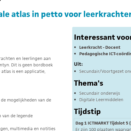
ale atlas in petto voor leerkrachte
Interessant voo
Leerkracht - Docent
Pedagogische ICT-coördi
rachten en leerlingen aan
Uit:
antyn. Dit is geen bordboek
 atlas is een applicatie,
Secundair/Voortgezet on
Thema's
Secundair onderwijs
Digitale Leermiddelen
 in de mogelijkheden van de
Tijdstip
n van de legende
Dag 1 ICTMARKT Tijdslot 5 (
gen, multimedia en notities
Er zijn 100 plaatsen waarvan