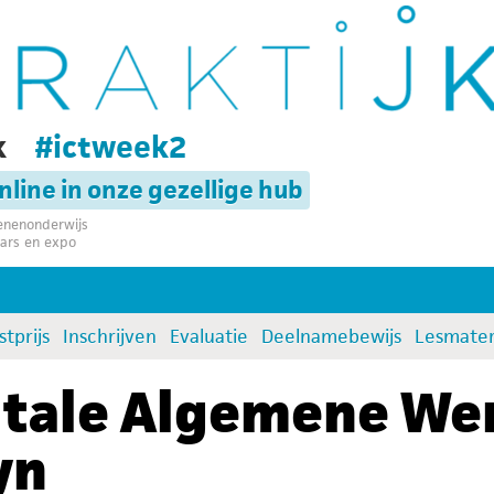
k
#ictweek2
online in onze gezellige hub
senenonderwijs
ars en expo
stprijs
Inschrijven
Evaluatie
Deelnamebewijs
Lesmater
itale Algemene We
yn