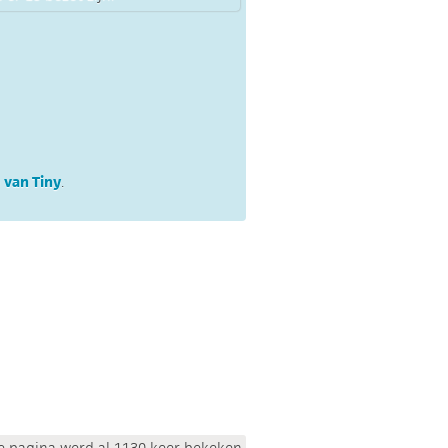
 van Tiny
.
e pagina werd al 1130 keer bekeken