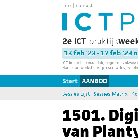
info
contact
2e ICT
-praktijk
wee
13 feb '23 - 17 feb '23 
ICT in basis-, secundair, hoger en volwas
Hands-on workshops, presentaties, webin
Start
AANBOD
Sessies Lijst
Sessies Matrix
Ko
1501. Dig
van Plant