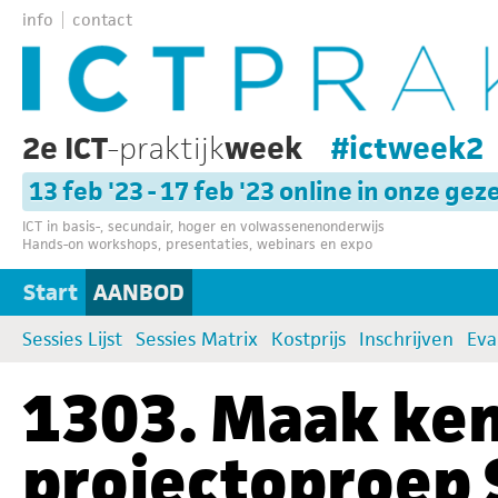
info
contact
2e ICT
-praktijk
week
#ictweek2
13 feb '23 - 17 feb '23 online in onze gez
ICT in basis-, secundair, hoger en volwassenenonderwijs
Hands-on workshops, presentaties, webinars en expo
Start
AANBOD
Sessies Lijst
Sessies Matrix
Kostprijs
Inschrijven
Eva
1303. Maak ken
projectoproep 