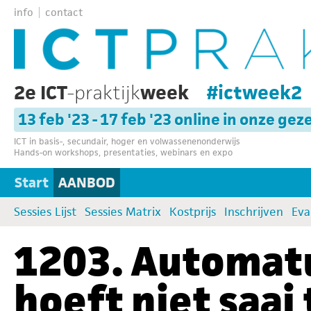
info
contact
2e ICT
-praktijk
week
#ictweek2
13 feb '23 - 17 feb '23 online in onze gez
ICT in basis-, secundair, hoger en volwassenenonderwijs
Hands-on workshops, presentaties, webinars en expo
Start
AANBOD
Sessies Lijst
Sessies Matrix
Kostprijs
Inschrijven
Eva
1203. Automat
hoeft niet saai 