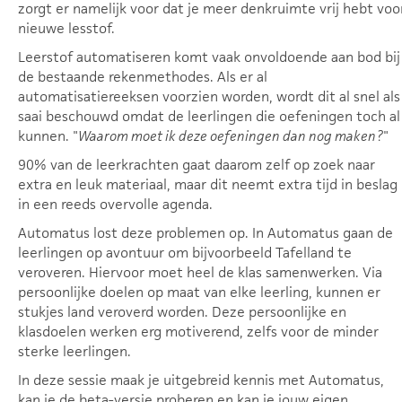
zorgt er namelijk voor dat je meer denkruimte vrij hebt voo
nieuwe lesstof.
Leerstof automatiseren komt vaak onvoldoende aan bod bij
de bestaande rekenmethodes. Als er al
automatisatiereeksen voorzien worden, wordt dit al snel als
saai beschouwd omdat de leerlingen die oefeningen toch al
kunnen. "
Waarom moet ik deze oefeningen dan nog maken?
"
90% van de leerkrachten gaat daarom zelf op zoek naar
extra en leuk materiaal, maar dit neemt extra tijd in beslag
in een reeds overvolle agenda.
Automatus lost deze problemen op. In Automatus gaan de
leerlingen op avontuur om bijvoorbeeld Tafelland te
veroveren. Hiervoor moet heel de klas samenwerken. Via
persoonlijke doelen op maat van elke leerling, kunnen er
stukjes land veroverd worden. Deze persoonlijke en
klasdoelen werken erg motiverend, zelfs voor de minder
sterke leerlingen.
In deze sessie maak je uitgebreid kennis met Automatus,
kan je de beta-versie proberen en kan je jouw eigen