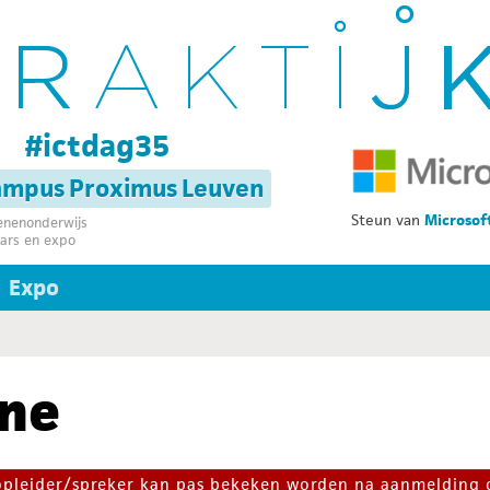
g
#ictdag35
campus Proximus Leuven
Steun van
Microsof
senenonderwijs
ars en expo
Expo
nne
 opleider/spreker kan pas bekeken worden na aanmelding 