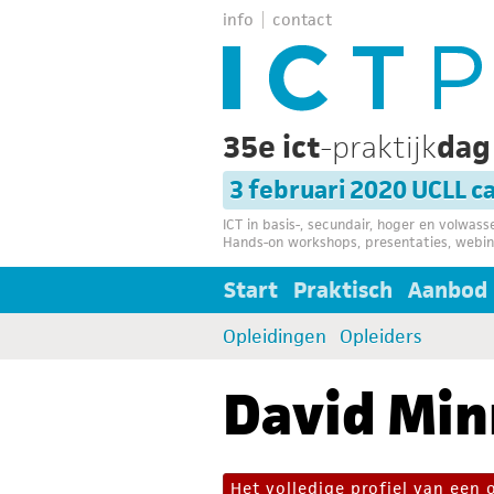
info
contact
35e ict
-praktijk
da
3 februari 2020 UCLL 
ICT in basis-, secundair, hoger en volwas
Hands-on workshops, presentaties, webin
Start
Praktisch
Aanbod
Opleidingen
Opleiders
David Mi
Het volledige profiel van een