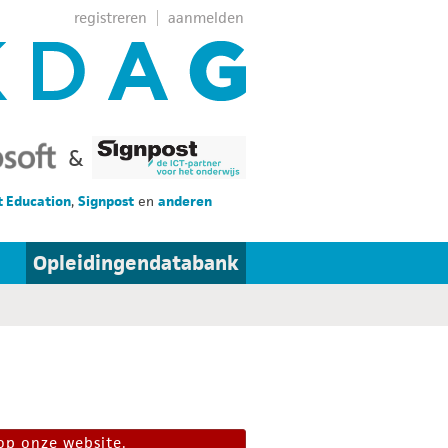
registreren
aanmelden
&
t Education
,
Signpost
en
anderen
Opleidingendatabank
op onze website.