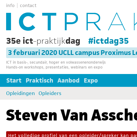
info
contact
35e ict
-praktijk
dag
#ictdag35
3 februari 2020 UCLL campus Proximus 
ICT in basis-, secundair, hoger en volwassenenonderwijs
Hands-on workshops, presentaties, webinars en expo
Start
Praktisch
Aanbod
Expo
Opleidingen
Opleiders
Steven Van Assch
Het volledige profiel van een opleider/spreker kan 