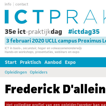
info
contact
35e ict
-praktijk
dag
#ictdag35
3 februari 2020 UCLL campus Proximus 
ICT in basis-, secundair, hoger en volwassenenonderwijs
Hands-on workshops, presentaties, webinars en expo
Start
Praktisch
Aanbod
Expo
Opleidingen
Opleiders
Frederick D'allei
Het volledige profiel van een opleider/spreker kan 