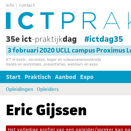
info
contact
35e ict
-praktijk
dag
#ictdag35
3 februari 2020 UCLL campus Proximus 
ICT in basis-, secundair, hoger en volwassenenonderwijs
Hands-on workshops, presentaties, webinars en expo
Start
Praktisch
Aanbod
Expo
Opleidingen
Opleiders
Eric Gijssen
Het volledige profiel van een opleider/spreker kan 