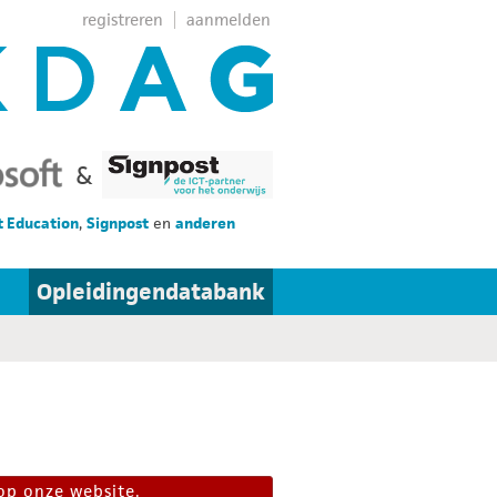
registreren
aanmelden
&
t Education
,
Signpost
en
anderen
Opleidingendatabank
op onze website.