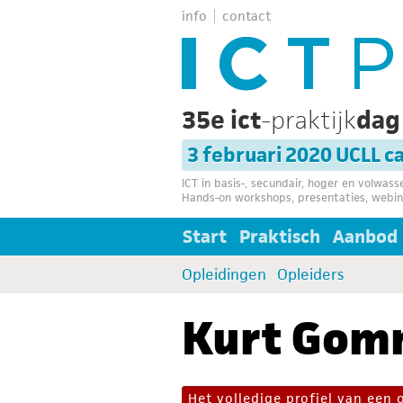
info
contact
35e ict
-praktijk
da
3 februari 2020 UCLL 
ICT in basis-, secundair, hoger en volwas
Hands-on workshops, presentaties, webin
Start
Praktisch
Aanbod
Opleidingen
Opleiders
Kurt Gom
Het volledige profiel van een