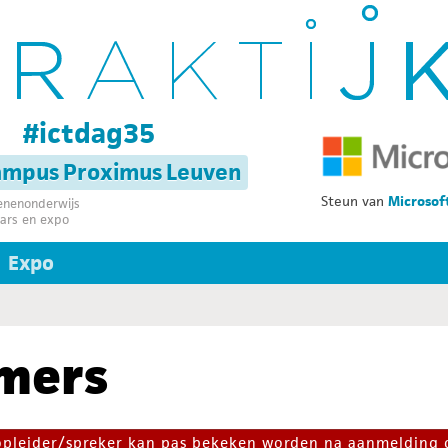
g
#ictdag35
campus Proximus Leuven
Steun van
Microsof
senenonderwijs
ars en expo
Expo
mers
 opleider/spreker kan pas bekeken worden na aanmelding 