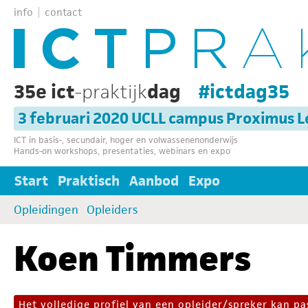
info
contact
35e ict
-praktijk
dag
#ictdag35
3 februari 2020 UCLL campus Proximus 
ICT in basis-, secundair, hoger en volwassenenonderwijs
Hands-on workshops, presentaties, webinars en expo
Start
Praktisch
Aanbod
Expo
Opleidingen
Opleiders
Koen Timmers
Het volledige profiel van een opleider/spreker kan 