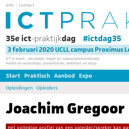
info
contact
35e ict
-praktijk
dag
#ictdag35
3 februari 2020 UCLL campus Proximus 
ICT in basis-, secundair, hoger en volwassenenonderwijs
Hands-on workshops, presentaties, webinars en expo
Start
Praktisch
Aanbod
Expo
Opleidingen
Opleiders
Joachim Gregoor
Het volledige profiel van een opleider/spreker kan 