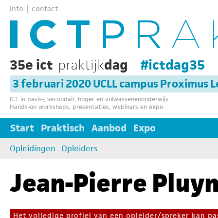
info
contact
35e ict
-praktijk
dag
#ictdag35
3 februari 2020 UCLL campus Proximus 
ICT in basis-, secundair, hoger en volwassenenonderwijs
Hands-on workshops, presentaties, webinars en expo
Start
Praktisch
Aanbod
Expo
Opleidingen
Opleiders
Jean-Pierre Pluy
Het volledige profiel van een opleider/spreker kan 