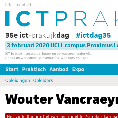
info
contact
35e ict
-praktijk
dag
#ictdag35
3 februari 2020 UCLL campus Proximus 
ICT in basis-, secundair, hoger en volwassenenonderwijs
Hands-on workshops, presentaties, webinars en expo
Start
Praktisch
Aanbod
Expo
Opleidingen
Opleiders
Wouter Vancraey
Het volledige profiel van een opleider/spreker kan 