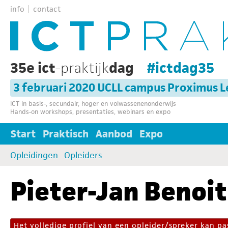
info
contact
35e ict
-praktijk
dag
#ictdag35
3 februari 2020 UCLL campus Proximus 
ICT in basis-, secundair, hoger en volwassenenonderwijs
Hands-on workshops, presentaties, webinars en expo
Start
Praktisch
Aanbod
Expo
Opleidingen
Opleiders
Pieter-Jan Benoit
Het volledige profiel van een opleider/spreker kan 