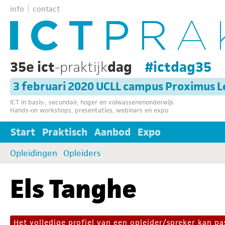
info
contact
35e ict
-praktijk
dag
#ictdag35
3 februari 2020 UCLL campus Proximus 
ICT in basis-, secundair, hoger en volwassenenonderwijs
Hands-on workshops, presentaties, webinars en expo
Start
Praktisch
Aanbod
Expo
Opleidingen
Opleiders
Els Tanghe
Het volledige profiel van een opleider/spreker kan 