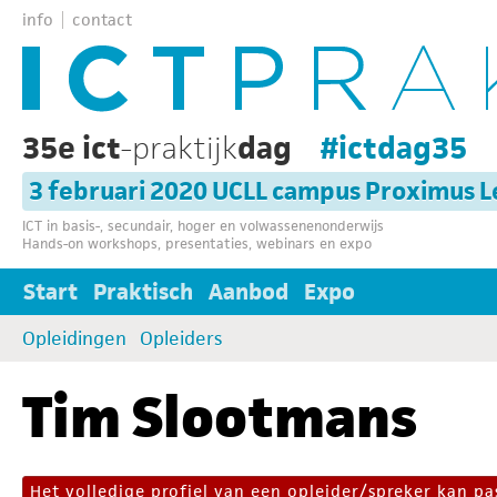
info
contact
35e ict
-praktijk
dag
#ictdag35
3 februari 2020 UCLL campus Proximus 
ICT in basis-, secundair, hoger en volwassenenonderwijs
Hands-on workshops, presentaties, webinars en expo
Start
Praktisch
Aanbod
Expo
Opleidingen
Opleiders
Tim Slootmans
Het volledige profiel van een opleider/spreker kan 