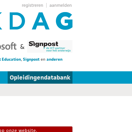
registreren
aanmelden
&
t Education
,
Signpost
en
anderen
Opleidingendatabank
op onze website.