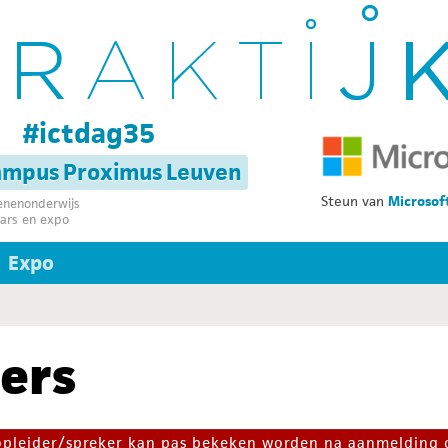
g
#ictdag35
campus Proximus Leuven
Steun van
Microsof
senenonderwijs
ars en expo
Expo
ers
 opleider/spreker kan pas bekeken worden na aanmelding 