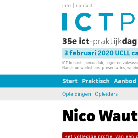
info
contact
35e ict
-praktijk
da
3 februari 2020 UCLL 
ICT in basis-, secundair, hoger en volwas
Hands-on workshops, presentaties, webin
Start
Praktisch
Aanbod
Opleidingen
Opleiders
Nico Waut
Het volledige profiel van een