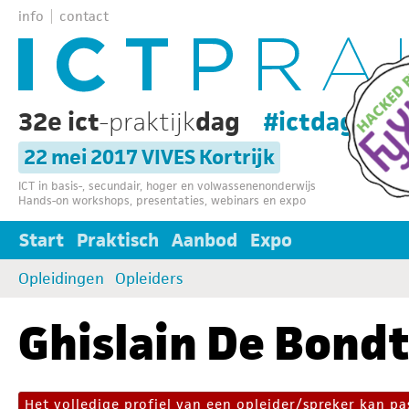
info
contact
32e ict
-praktijk
dag
#ictdag32
22 mei 2017 VIVES Kortrijk
ICT in basis-, secundair, hoger en volwassenenonderwijs
Hands-on workshops, presentaties, webinars en expo
Start
Praktisch
Aanbod
Expo
Opleidingen
Opleiders
Ghislain De Bond
Het volledige profiel van een opleider/spreker kan 