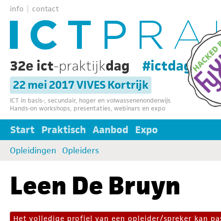
info
contact
32e ict
-praktijk
dag
#ictdag32
22 mei 2017 VIVES Kortrijk
ICT in basis-, secundair, hoger en volwassenenonderwijs
Hands-on workshops, presentaties, webinars en expo
Start
Praktisch
Aanbod
Expo
Opleidingen
Opleiders
Leen De Bruyn
Het volledige profiel van een opleider/spreker kan 