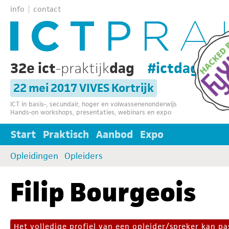
info
contact
32e ict
-praktijk
dag
#ictdag32
22 mei 2017 VIVES Kortrijk
ICT in basis-, secundair, hoger en volwassenenonderwijs
Hands-on workshops, presentaties, webinars en expo
Start
Praktisch
Aanbod
Expo
Opleidingen
Opleiders
Filip Bourgeois
Het volledige profiel van een opleider/spreker kan 