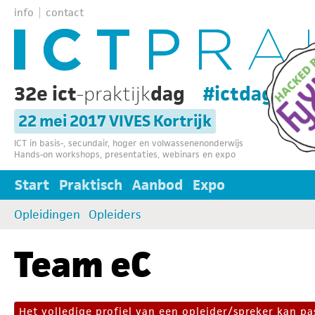
info
contact
32e ict
-praktijk
dag
#ictdag32
22 mei 2017 VIVES Kortrijk
ICT in basis-, secundair, hoger en volwassenenonderwijs
Hands-on workshops, presentaties, webinars en expo
Start
Praktisch
Aanbod
Expo
Opleidingen
Opleiders
Team eC
Het volledige profiel van een opleider/spreker kan 