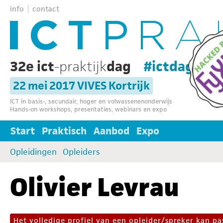
info
contact
32e ict
-praktijk
dag
#ictdag32
22 mei 2017 VIVES Kortrijk
ICT in basis-, secundair, hoger en volwassenenonderwijs
Hands-on workshops, presentaties, webinars en expo
Start
Praktisch
Aanbod
Expo
Opleidingen
Opleiders
Olivier Levrau
Het volledige profiel van een opleider/spreker kan 