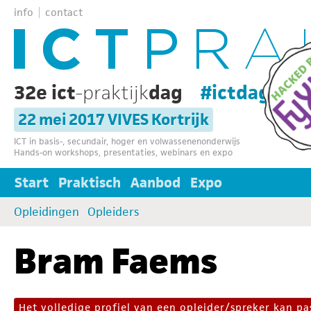
info
contact
32e ict
-praktijk
dag
#ictdag32
22 mei 2017 VIVES Kortrijk
ICT in basis-, secundair, hoger en volwassenenonderwijs
Hands-on workshops, presentaties, webinars en expo
Start
Praktisch
Aanbod
Expo
Opleidingen
Opleiders
Bram Faems
Het volledige profiel van een opleider/spreker kan 