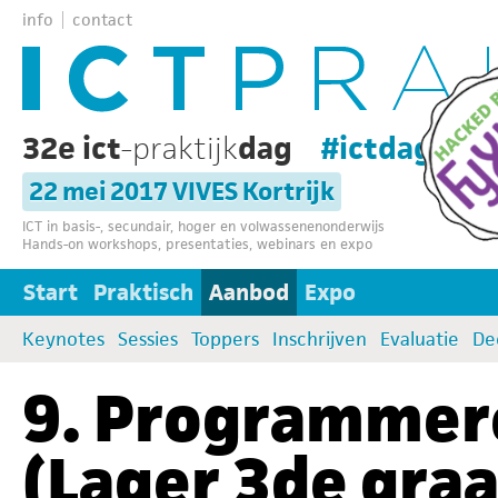
info
contact
32e ict
-praktijk
dag
#ictdag32
22 mei 2017 VIVES Kortrijk
ICT in basis-, secundair, hoger en volwassenenonderwijs
Hands-on workshops, presentaties, webinars en expo
Start
Praktisch
Aanbod
Expo
Keynotes
Sessies
Toppers
Inschrijven
Evaluatie
De
9. Programmer
(Lager 3de graa