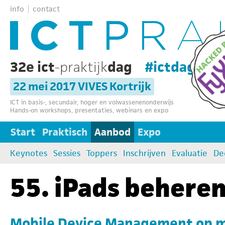
info
contact
32e ict
-praktijk
dag
#ictdag32
22 mei 2017 VIVES Kortrijk
ICT in basis-, secundair, hoger en volwassenenonderwijs
Hands-on workshops, presentaties, webinars en expo
Start
Praktisch
Aanbod
Expo
Keynotes
Sessies
Toppers
Inschrijven
Evaluatie
De
55. iPads behere
Mobile Device Management op m