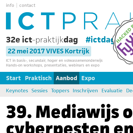
info
contact
32e ict
-praktijk
dag
#ictdag32
22 mei 2017 VIVES Kortrijk
ICT in basis-, secundair, hoger en volwassenenonderwijs
Hands-on workshops, presentaties, webinars en expo
Start
Praktisch
Aanbod
Expo
Keynotes
Sessies
Toppers
Inschrijven
Evaluatie
De
39. Mediawijs
cyberpesten e