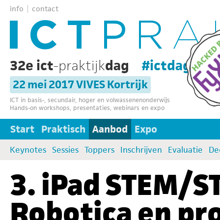
info
contact
32e ict
-praktijk
dag
#ictdag32
22 mei 2017 VIVES Kortrijk
ICT in basis-, secundair, hoger en volwassenenonderwijs
Hands-on workshops, presentaties, webinars en expo
Start
Praktisch
Aanbod
Expo
Keynotes
Sessies
Toppers
Inschrijven
Evaluatie
De
3. iPad STEM/S
Robotica en p