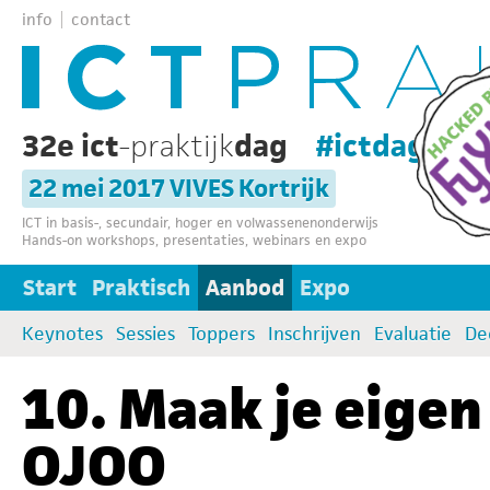
info
contact
32e ict
-praktijk
dag
#ictdag32
22 mei 2017 VIVES Kortrijk
ICT in basis-, secundair, hoger en volwassenenonderwijs
Hands-on workshops, presentaties, webinars en expo
Start
Praktisch
Aanbod
Expo
Keynotes
Sessies
Toppers
Inschrijven
Evaluatie
De
10. Maak je eige
OJOO