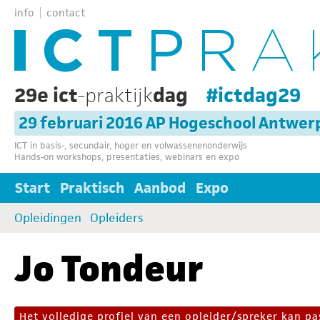
info
contact
29e ict
-praktijk
dag
#ictdag29
29 februari 2016 AP Hogeschool Antwer
ICT in basis-, secundair, hoger en volwassenenonderwijs
Hands-on workshops, presentaties, webinars en expo
Start
Praktisch
Aanbod
Expo
Opleidingen
Opleiders
Jo Tondeur
Het volledige profiel van een opleider/spreker kan 