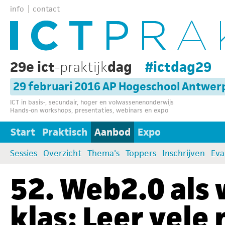
info
contact
29e ict
-praktijk
dag
#ictdag29
29 februari 2016 AP Hogeschool Antwer
ICT in basis-, secundair, hoger en volwassenenonderwijs
Hands-on workshops, presentaties, webinars en expo
Start
Praktisch
Aanbod
Expo
Sessies
Overzicht
Thema's
Toppers
Inschrijven
Eva
52. Web2.0 als
klas: Leer vele