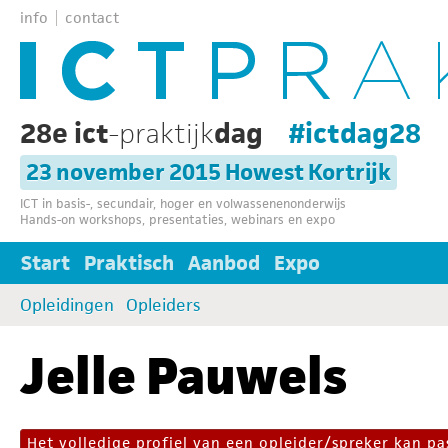
info
contact
28e ict
-praktijk
dag
#ictdag28
23 november 2015 Howest Kortrijk
ICT in basis-, secundair, hoger en volwassenenonderwijs
Hands-on workshops, presentaties, webinars en expo
Start
Praktisch
Aanbod
Expo
Opleidingen
Opleiders
Jelle Pauwels
Het volledige profiel van een opleider/spreker kan 