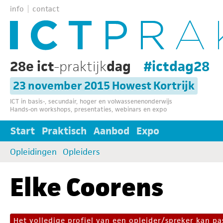
info
contact
28e ict
-praktijk
dag
#ictdag28
23 november 2015 Howest Kortrijk
ICT in basis-, secundair, hoger en volwassenenonderwijs
Hands-on workshops, presentaties, webinars en expo
Start
Praktisch
Aanbod
Expo
Opleidingen
Opleiders
Elke Coorens
Het volledige profiel van een opleider/spreker kan 