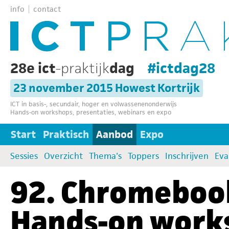
info
contact
28e ict
-praktijk
dag
#ictdag28
23 november 2015 Howest Kortrijk
ICT in basis-, secundair, hoger en volwassenenonderwijs
Hands-on workshops, presentaties, webinars en expo
Start
Praktisch
Aanbod
Expo
Sessies
Overzicht
Thema's
Toppers
Inschrijven
Eva
92. Chromebooks
Hands-on work