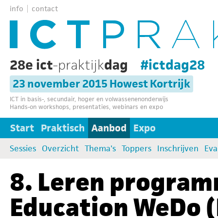
info
contact
28e ict
-praktijk
dag
#ictdag28
23 november 2015 Howest Kortrijk
ICT in basis-, secundair, hoger en volwassenenonderwijs
Hands-on workshops, presentaties, webinars en expo
Start
Praktisch
Aanbod
Expo
Sessies
Overzicht
Thema's
Toppers
Inschrijven
Eva
8. Leren progra
Education WeDo (