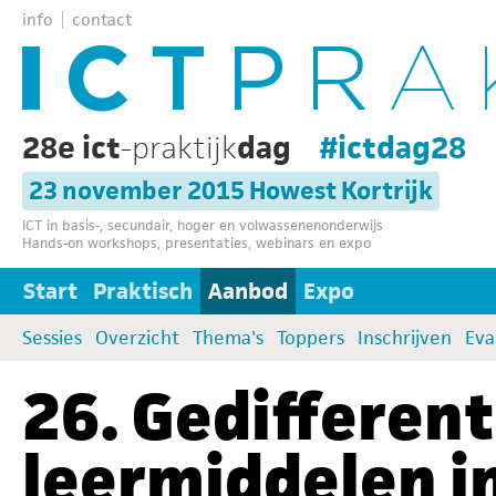
info
contact
28e ict
-praktijk
dag
#ictdag28
23 november 2015 Howest Kortrijk
ICT in basis-, secundair, hoger en volwassenenonderwijs
Hands-on workshops, presentaties, webinars en expo
Start
Praktisch
Aanbod
Expo
Sessies
Overzicht
Thema's
Toppers
Inschrijven
Eva
26. Gedifferent
leermiddelen i