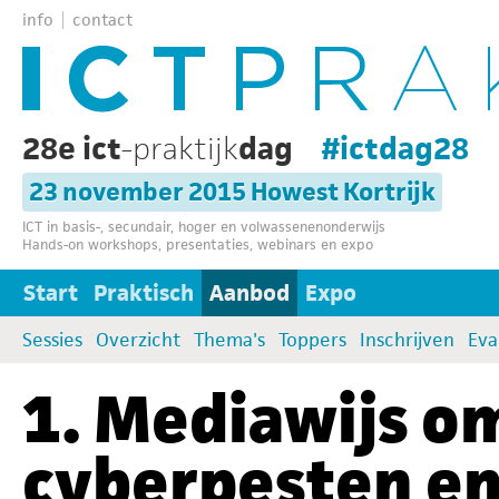
info
contact
28e ict
-praktijk
dag
#ictdag28
23 november 2015 Howest Kortrijk
ICT in basis-, secundair, hoger en volwassenenonderwijs
Hands-on workshops, presentaties, webinars en expo
Start
Praktisch
Aanbod
Expo
Sessies
Overzicht
Thema's
Toppers
Inschrijven
Eva
1. Mediawijs 
cyberpesten e