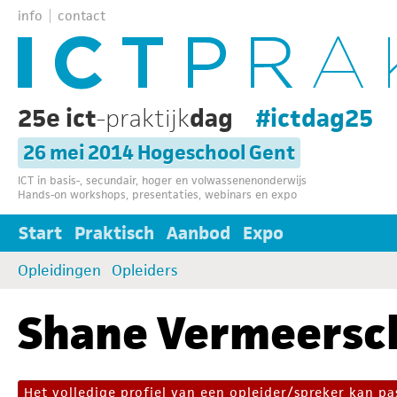
info
contact
25e ict
-praktijk
dag
#ictdag25
26 mei 2014 Hogeschool Gent
ICT in basis-, secundair, hoger en volwassenenonderwijs
Hands-on workshops, presentaties, webinars en expo
Start
Praktisch
Aanbod
Expo
Opleidingen
Opleiders
Shane Vermeersc
Het volledige profiel van een opleider/spreker kan 