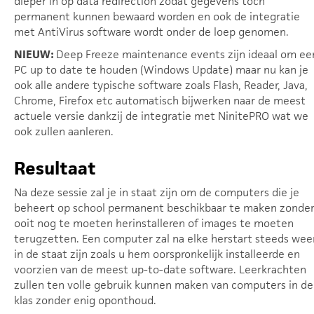
dieper in op data redirection zodat gegevens toch
permanent kunnen bewaard worden en ook de integratie
met AntiVirus software wordt onder de loep genomen.
NIEUW:
Deep Freeze maintenance events zijn ideaal om ee
PC up to date te houden (Windows Update) maar nu kan je
ook alle andere typische software zoals Flash, Reader, Java,
Chrome, Firefox etc automatisch bijwerken naar de meest
actuele versie dankzij de integratie met NinitePRO wat we
ook zullen aanleren.
Resultaat
Na deze sessie zal je in staat zijn om de computers die je
beheert op school permanent beschikbaar te maken zonde
ooit nog te moeten herinstalleren of images te moeten
terugzetten. Een computer zal na elke herstart steeds wee
in de staat zijn zoals u hem oorspronkelijk installeerde en
voorzien van de meest up-to-date software. Leerkrachten
zullen ten volle gebruik kunnen maken van computers in de
klas zonder enig oponthoud.