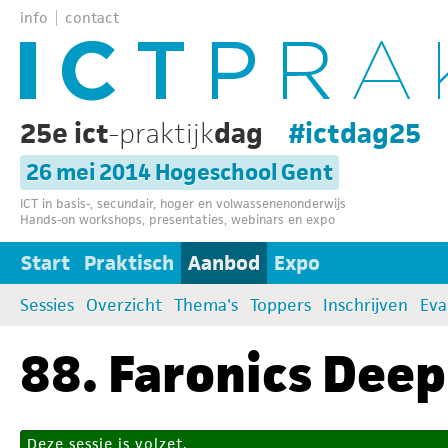
info
contact
25e ict
-praktijk
dag
#ictdag25
26 mei 2014 Hogeschool Gent
ICT in basis-, secundair, hoger en volwassenenonderwijs
Hands-on workshops, presentaties, webinars en expo
Start
Praktisch
Aanbod
Expo
Sessies
Overzicht
Thema's
Toppers
Inschrijven
Eva
88. Faronics Deep
Deze sessie is volzet.